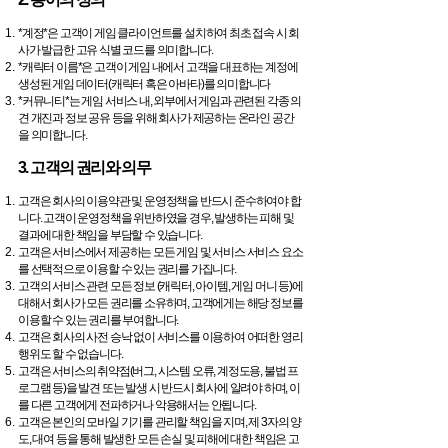
*계정*은 고객이 게임 클라이언트를 설치하여 최초 접속 시 회
사가 발급한 고유 식별 코드를 의미합니다.
*캐릭터 이름*은 고객이 게임 내에서 고객을 대표하는 계정에
생성된 게임 데이터(캐릭터 혹은 아바타)를 의미합니다
*커뮤니티*는 게임 서비스 내, 외부에서 게임과 관련된 각종 의
견 개진과 정보 공유 등을 위해 회사가 제공하는 온라인 공간
을 의미합니다.
3. 고객의 권리와 의무
고객은 회사의 이용약관 및 운영정책을 반드시 준수하여야 합
니다. 고객이 운영정책을 위반하였을 경우, 발생하는 피해 및
결과에 대한 책임을 부담할 수 있습니다.
고객은 서비스에서 제공하는 모든 게임 및 서비스 서비스 요소
를 선택적으로 이용할 수 있는 권리를 가집니다.
고객의 서비스 관련 모든 정보 (캐릭터, 아이템, 게임 머니 등)에
대해서 회사가 모든 권리를 소유하며, 고객에게는 해당 정보를
이용할 수 있는 권리를 부여합니다.
고객은 회사의 사전 승낙 없이 서비스를 이용하여 어떠한 영리
행위도 할 수 없습니다.
고객은 서비스의 취약점(버그, 시스템 오류, 계정도용, 불법 프
로그램 등)을 발견 또는 발생 시 반드시 회사에 알려야 하며, 이
를 다른 고객에게 전파하거나 악용해서는 안됩니다.
고객은 본인의 모바일 기기를 관리할 책임을 지며, 제 3자의 양
도, 대여 등을 통해 발생한 모든 손실 및 피해에 대한 책임은 고